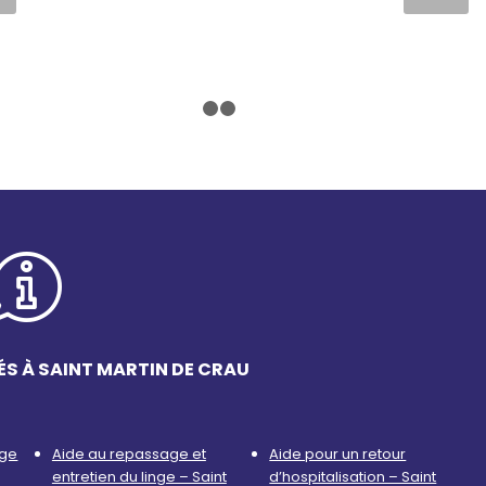
1
2
3
ÉS À SAINT MARTIN DE CRAU
age
Aide au repassage et
Aide pour un retour
entretien du linge – Saint
d’hospitalisation – Saint