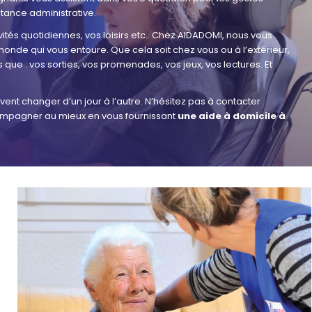
stance administrative.
ités quotidiennes, vos loisirs etc.. Chez AIDADOMI, nous vous
nde qui vous entoure. Que cela soit chez vous ou à l’extérieur,
 que : vos sorties, vos promenades, vos jeux, vos lectures. Et
nt changer d’un jour à l’autre. N’hésitez pas à contacter
mpagner au mieux en vous fournissant
une aide à domicile à