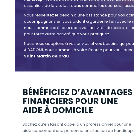
essentiels de la vie, les repas comme les courses, l’assi
Vous ressentez le besoin d’une assistance pour vos activ
accompagnons en vous aidant à garder le lien avec le mo
nous sommes présents dans vos activités de loisirs telles
pour toute autre activité que vous pratiquez.
Nous nous adaptons à vos envies et vos besoins qui peuve
AIDADOMI, nous sommes à votre écoute pour vous acco
Saint Martin de Crau
.
BÉNÉFICIEZ D’AVANTAGES
FINANCIERS POUR UNE
AIDE À DOMICILE
Sachez qu’en faisant appel à un professionnel pour une
aide concernant une personne en situation de handicap,