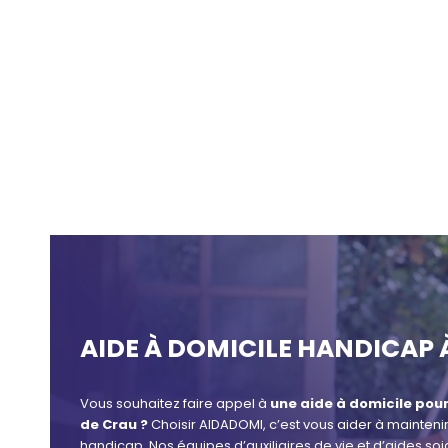
AIDE À DOMICILE HANDICAP 
Vous souhaitez faire appel à
une aide à domicile pou
de Crau ?
Choisir AIDADOMI, c’est vous aider à mainteni
handicap. Nos équipes d’auxiliaires de vie et d’aides so