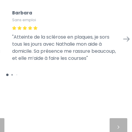
Barbara
Na
Sans emploi
Ass
Atteinte de la sclérose en plaques, je sors
Av
tous les jours avec Nathalie mon aide à
m’
c
domicile. Sa présence me rassure beaucoup,
se
et elle m’aide à faire les courses
l’h
Suivant