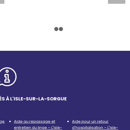
1
2
3
ÉS À L'ISLE-SUR-LA-SORGUE
age
Aide au repassage et
Aide pour un retour
entretien du linge – L'Isle-
d’hospitalisation – L'Isle-