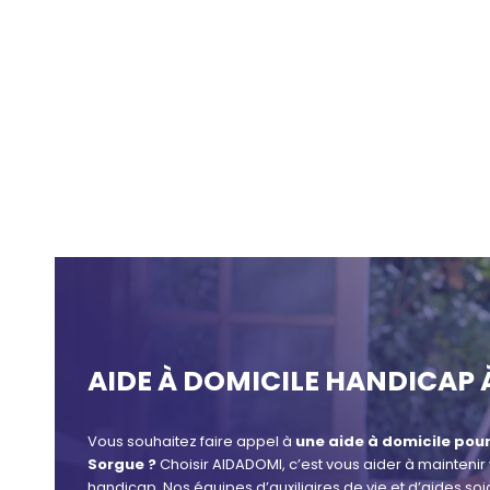
AIDE À DOMICILE HANDICAP 
Vous souhaitez faire appel à
une aide à domicile pour
Sorgue ?
Choisir AIDADOMI, c’est vous aider à maintenir
handicap. Nos équipes d’auxiliaires de vie et d’aides so