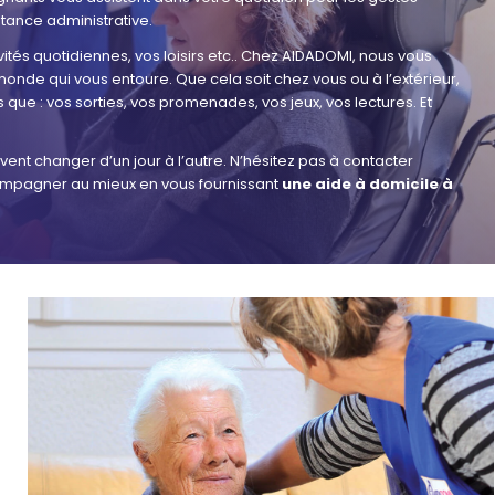
stance administrative.
ités quotidiennes, vos loisirs etc.. Chez AIDADOMI, nous vous
nde qui vous entoure. Que cela soit chez vous ou à l’extérieur,
 que : vos sorties, vos promenades, vos jeux, vos lectures. Et
nt changer d’un jour à l’autre. N’hésitez pas à contacter
mpagner au mieux en vous fournissant
une aide à domicile à