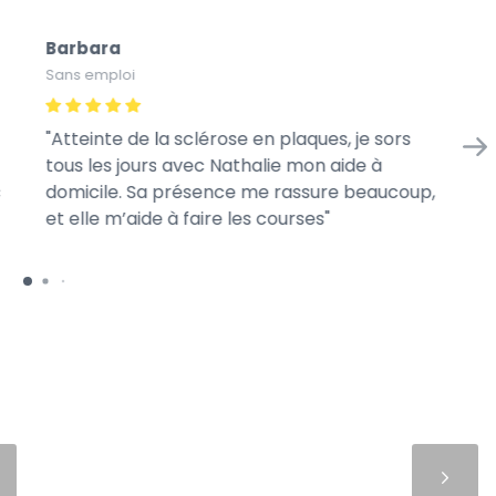
Barbara
Na
Sans emploi
Ass
Atteinte de la sclérose en plaques, je sors
Av
tous les jours avec Nathalie mon aide à
m’
c
domicile. Sa présence me rassure beaucoup,
se
et elle m’aide à faire les courses
l’h
Suivant