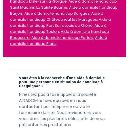
handicap L’Isle-sur-la-Sorgue
,
Aide à domicile handicap
Saint Maximin La Sainte Baume
,
Aide à domicile handicap
Barjols
,
Aide à domicile handicap Sorgues
,
Aide à
domicile handicap Châteauneuf les Martigues
,
Aide à
domicile handicap Port Saint Louis du Rhône
,
Aide à
domicile handicap Toulon
,
Aide à domicile handicap
Beaucaire
,
Aide à domicile handicap Pertuis
,
Aide à
domicile handicap Rians
Vous êtes à la recherche d’une aide à domicile
pour une personne en situation de handicap à
Draguignan ?
N’hésitez pas à faire appel à la société
AIDADOMI et ses équipes en nous
contactant par téléphone ou via le
formulaire du site. Nous reviendrons vers
vous dans les plus brefs délais afin de vous
présenter nos prestations.