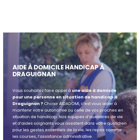
AIDE À DOMICILE HANDICAP À
DRAGUIGNAN
Vous souhaitez faire appel à
une aide à domicile
pour une personne en situation de handicap à
Draguignan ?
Choisir AIDADOMI, c’est vous aider à
maintenir votre autonomie ou celle de vos proches en
situation de handicap. Nos équipes d’auxiliaires de vie
et d’aides soignants vous assistent dans votre quotidien
pour les gestes essentiels de la vie, les repas comme
les courses, l’assistance administrative.