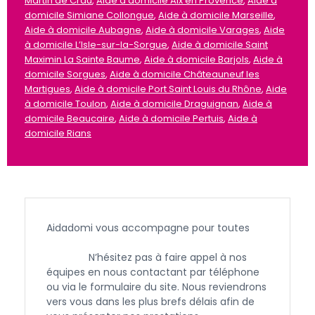
Martin de Crau
,
Aide à domicile Aix en Provence
,
Aide à
domicile Simiane Collongue
,
Aide à domicile Marseille
,
Aide à domicile Aubagne
,
Aide à domicile Varages
,
Aide
à domicile L’Isle-sur-la-Sorgue
,
Aide à domicile Saint
Maximin La Sainte Baume
,
Aide à domicile Barjols
,
Aide à
domicile Sorgues
,
Aide à domicile Châteauneuf les
Martigues
,
Aide à domicile Port Saint Louis du Rhône
,
Aide
à domicile Toulon
,
Aide à domicile Draguignan
,
Aide à
domicile Beaucaire
,
Aide à domicile Pertuis
,
Aide à
domicile Rians
Aidadomi vous accompagne pour toutes
les
demandes concernant l’aide à domicile
à Arles.
N’hésitez pas à faire appel à nos
équipes en nous contactant par téléphone
ou via le formulaire du site. Nous reviendrons
vers vous dans les plus brefs délais afin de