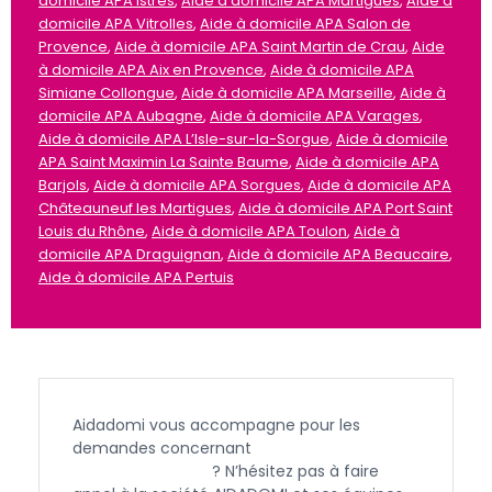
domicile APA Istres
,
Aide à domicile APA Martigues
,
Aide à
domicile APA Vitrolles
,
Aide à domicile APA Salon de
Provence
,
Aide à domicile APA Saint Martin de Crau
,
Aide
à domicile APA Aix en Provence
,
Aide à domicile APA
Simiane Collongue
,
Aide à domicile APA Marseille
,
Aide à
domicile APA Aubagne
,
Aide à domicile APA Varages
,
Aide à domicile APA L’Isle-sur-la-Sorgue
,
Aide à domicile
APA Saint Maximin La Sainte Baume
,
Aide à domicile APA
Barjols
,
Aide à domicile APA Sorgues
,
Aide à domicile APA
Châteauneuf les Martigues
,
Aide à domicile APA Port Saint
Louis du Rhône
,
Aide à domicile APA Toulon
,
Aide à
domicile APA Draguignan
,
Aide à domicile APA Beaucaire
,
Aide à domicile APA Pertuis
Aidadomi vous accompagne pour les
demandes concernant
l’APA et l’aide à
domicile à Rians
? N’hésitez pas à faire