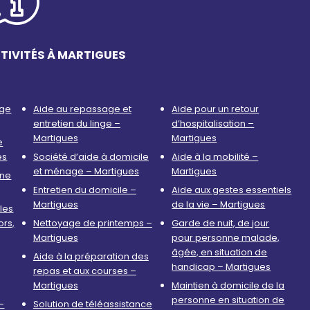
TIVITÉS À MARTIGUES
age
Aide au repassage et
Aide pour un retour
entretien du linge –
d’hospitalisation –
Martigues
Martigues
e
es
Société d’aide à domicile
Aide à la mobilité –
et ménage – Martigues
Martigues
nne
Entretien du domicile –
Aide aux gestes essentiels
Martigues
de la vie – Martigues
les
ors,
Nettoyage de printemps –
Garde de nuit, de jour
Martigues
pour personne malade,
âgée, en situation de
Aide à la préparation des
handicap – Martigues
repas et aux courses –
Martigues
Maintien à domicile de la
personne en situation de
–
Solution de téléassistance