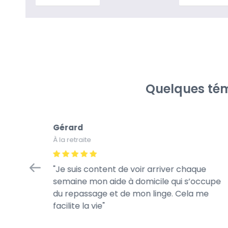
Quelques tém
Gérard
À la retraite
tretien
Je suis content de voir arriver chaque
à la
semaine mon aide à domicile qui s’occupe
rès
du repassage et de mon linge. Cela me
te de son
facilite la vie