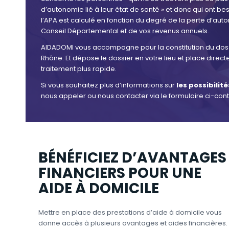
d’autonomie lié à leur état de santé » et donc qui ont be
l’APA est calculé en fonction du degré de la perte d’aut
Conseil Départemental et de vos revenus annuels.
AIDADOMI vous accompagne pour la constitution du dos
Rhône. Et dépose le dossier en votre lieu et place dir
traitement plus rapide.
Si vous souhaitez plus d’informations sur
les possibilit
nous appeler ou nous contacter via le formulaire ci-con
BÉNÉFICIEZ D’AVANTAGES
FINANCIERS POUR UNE
AIDE À DOMICILE
Mettre en place des prestations d’aide à domicile vous
donne accès à plusieurs avantages et aides financières.