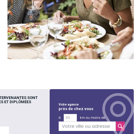
NTERVENANTES SONT
S ET DIPLÔMÉES
Votre agence
près de chez vous
à
km ou moins de
lus