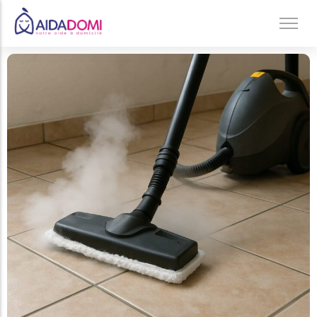
Ménage à domicile & Repassage
Garde d’enfants
Jardinage & Bricolage
Aide aux personnes âgées
Accompagnement du handicap
Téléassistance