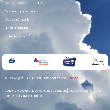
Notre démarche qualité
Notre engagement RSE
Nos agréments
Livret d’accueil
Index égalité H/F
© Copyright – AIDADOMI – Site réalisé par
Treelink
Couverture géographique
Toutes nos prestations
Politique de confidentialité
Plan du site
Mentions légales