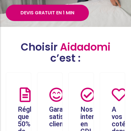
DEVIS GRATUIT EN 1 MIN
Choisir
Aidadomi
c’est :
Réglez
Garantie
Nos
A
que
satisfaction
intervenants
vos
50%
client
en
cotés