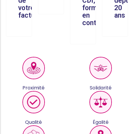
de
CDI,
depui
votre
formés
20
facture
en
ans
continu
Proximité
Solidarité
Qualité
Égalité