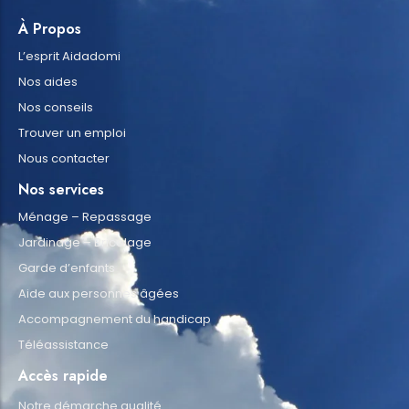
À Propos
L’esprit Aidadomi
Nos aides
Nos conseils
Trouver un emploi
Nous contacter
Nos services
Ménage – Repassage
Jardinage – Bricolage
Garde d’enfants
Aide aux personnes âgées
Accompagnement du handicap
Téléassistance
Accès rapide
Notre démarche qualité