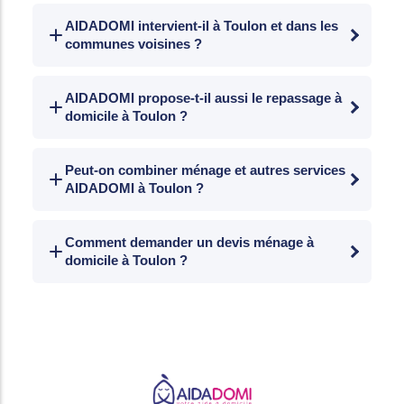
Oui. Crédit d'impôt de 50 % au titre des
services à la personne. Avec l'Avance
AIDADOMI intervient-il à Toulon et dans les
communes voisines ?
Immédiate, déduction directe sur chaque
facture dès le premier mois.
Oui. Ménage à domicile à Toulon et dans les
communes voisines : La Seyne-sur-Mer, Six-
AIDADOMI propose-t-il aussi le repassage à
domicile à Toulon ?
Fours-les-Plages, Ollioules, La Valette-du-
Var, Le Pradet et La Garde.
Oui. Repassage à domicile intégré à la
prestation de ménage ou proposé comme
Peut-on combiner ménage et autres services
AIDADOMI à Toulon ?
service distinct selon vos préférences.
Oui. Réseau multi-services : ménage, garde
d'enfants, aide aux personnes âgées,
Comment demander un devis ménage à
domicile à Toulon ?
accompagnement handicap, jardinage et
téléassistance auprès d'un interlocuteur
Contactez AIDADOMI par téléphone ou via
unique.
aidadomi.fr. Devis personnalisé sous 48 h
détaillant le coût avant et après crédit
d'impôt.