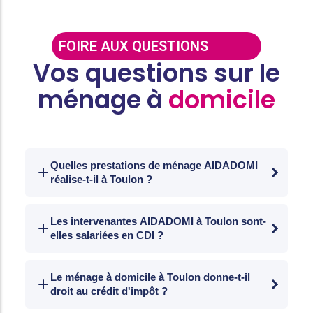
FOIRE AUX QUESTIONS
Vos questions sur le
ménage à
domicile
Quelles prestations de ménage AIDADOMI
réalise-t-il à Toulon ?
Nettoyage des sols, dépoussiérage du
mobilier, entretien des sanitaires et de la
Les intervenantes AIDADOMI à Toulon sont-
elles salariées en CDI ?
cuisine, nettoyage des vitres intérieures et
repassage du linge.
Oui. Aides ménagères recrutées en CDI,
formées aux techniques d'entretien
Le ménage à domicile à Toulon donne-t-il
droit au crédit d'impôt ?
professionnel et attitrées à chaque foyer
pour garantir la continuité du service.