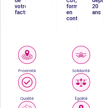
de
CDI,
depui
votre
formés
20
facture
en
ans
continu
Proximité
Solidarité
Qualité
Égalité