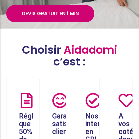
DEVIS GRATUIT EN 1 MIN
Choisir
Aidadomi
c’est :
Réglez
Garantie
Nos
A
que
satisfaction
intervenants
vos
50%
client
en
cotés