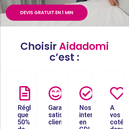
DEVIS GRATUIT EN 1 MIN
Choisir
Aidadomi
c’est :
Réglez
Garantie
Nos
A
que
satisfaction
intervenants
vos
50%
client
en
cotés