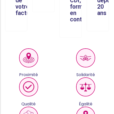
de
CDI,
depui
votre
formés
20
facture
en
ans
continu
Proximité
Solidarité
Qualité
Égalité