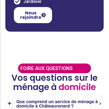
Jardinier
Nous
rejoindre
FOIRE AUX QUESTIONS
Vos questions sur le
ménage à
domicile
Que comprend un service de ménage à
domicile à Châteaurenard ?