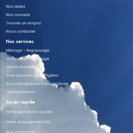
Nos aides
Nos conseils
Trouver un emploi
Nous contacter
Nos services
Ménage – Repassage
Jardinage – Bricolage
Garde d’enfants
Aide aux personnes âgées
Accompagnement du handicap
Téléassistance
Accès rapide
Notre démarche qualité
Notre engagement RSE
Nos agréments