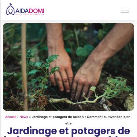
Ménage à domicile & Repassage
Garde d’enfants
Jardinage & Bricolage
Aide aux personnes âgées
Accompagnement du handicap
Téléassistance
Accueil
»
News
»
Jardinage et potagers de balcon : Comment cultiver son bien-
être
Jardinage et potagers de