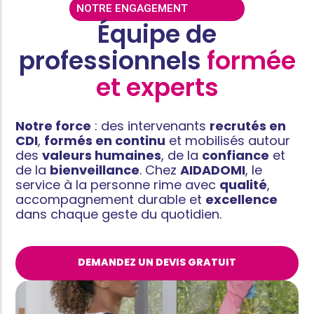
NOTRE ENGAGEMENT
Équipe de
professionnels
formée
et experts
Notre force
: des intervenants
recrutés en
CDI
,
formés en continu
et mobilisés autour
des
valeurs humaines
, de la
confiance
et
de la
bienveillance
. Chez
AIDADOMI
, le
service à la personne rime avec
qualité
,
accompagnement durable et
excellence
dans chaque geste du quotidien.
DEMANDEZ UN DEVIS GRATUIT