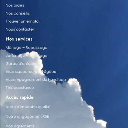
Nos aides
Nos conseils
Trouver un emploi
Nous contacter
Nos services
Ménage – Repassage
Jardinage – Bricolage
Garde d’enfants
Aide aux personnes âgées
Accompagnement du handicap
Téléassistance
Accès rapide
Notre démarche qualité
Notre engagement RSE
Nos agréments