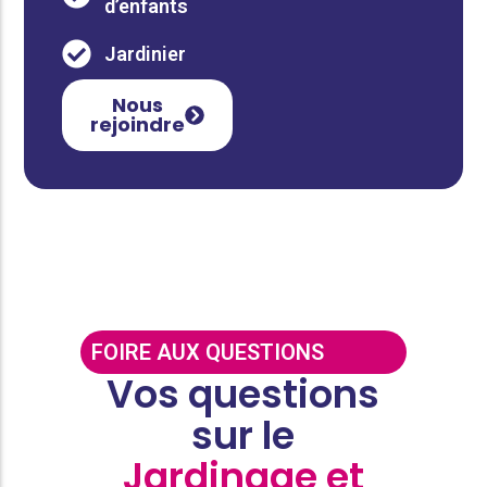
d’enfants
Jardinier
Nous
rejoindre
FOIRE AUX QUESTIONS
Vos questions
sur le
Jardinage et