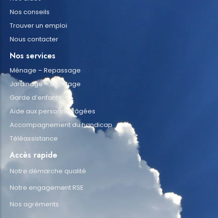
Nos conseils
Trouver un emploi
Nous contacter
Nos services
Ménage – Repassage
Jardinage – Bricolage
Garde d’enfants
Aide aux personnes âgées
Accompagnement du handicap
Téléassistance
Accès rapide
Notre démarche qualité
Notre engagement RSE
Nos agréments