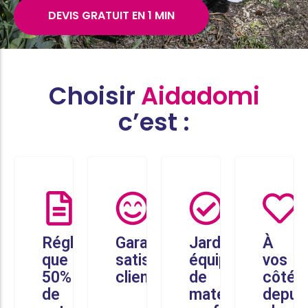
DEVIS GRATUIT EN 1 MIN
Choisir
Aidadomi
c’est :
Réglez
Garantie
Jardiniers
À
que
satisfaction
équipés
vos
50%
client
de
côtés
de
matériel
depui