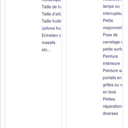
lampe ou
Taille de haies
interrupteur
Taille d’arbustes
Petite
Taille fruitière
maçonnerie
(arbres fruitiers)
Pose de
Entretien des
carrelage en
massifs
petite surface
etc...
Peinture
intérieure
Peinture sur
portails en fer
grilles ou vole
en bois
Petites
réparations
diverses