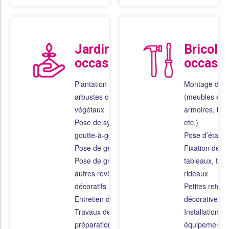
Jardinage
Bricola
occasionnel
occasio
Plantation de fleurs,
Montage de 
arbustes ou
(meubles en k
végétaux
armoires, bur
Pose de système de
etc.)
goutte-à-goutte
Pose d’étagè
Pose de géotextile
Fixation de mi
Pose de gravier ou
tableaux, trin
autres revêtements
rideaux
décoratifs
Petites retou
Entretien de piscine
décoratives
Travaux de
Installation de
préparation ou
équipements