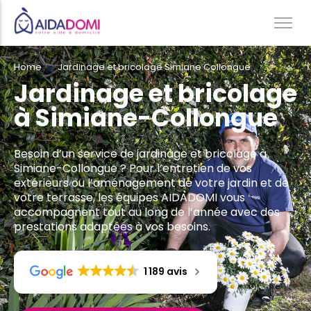
Home
Jardinage et bricolage Simiane Collongue
Ménage à domicile & Repassage
Jardinage et bricolage
Garde d’enfants
à Simiane-Collongue
Jardinage & Bricolage
Aide aux personnes âgées
Besoin d’un service de jardinage et bricolage à
Accompagnement du handicap
Simiane-Collongue ? Pour l’entretien de vos
extérieurs ou l’aménagement de votre jardin et de
Téléassistance
votre terrasse, les équipes AIDADOMI vous
accompagnent tout au long de l’année avec des
prestations adaptées à vos besoins.
1 189 avis