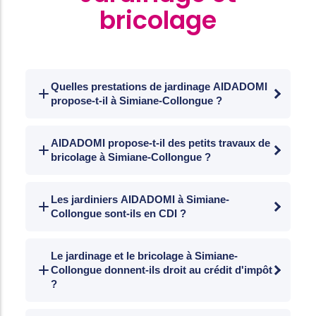
bricolage
Quelles prestations de jardinage AIDADOMI
propose-t-il à Simiane-Collongue ?
Tonte de pelouse, désherbage, taille de
haies et arbustes, élagage léger, ramassage
AIDADOMI propose-t-il des petits travaux de
bricolage à Simiane-Collongue ?
des feuilles, arrosage, plantation de
végétaux et entretien du potager. Plan
Oui. Montage de meubles, fixation
d'intervention personnalisé.
d'étagères, remplacement d'ampoules,
Les jardiniers AIDADOMI à Simiane-
Collongue sont-ils en CDI ?
petits travaux de peinture, nettoyage de
terrasse, réparations courantes.
Oui. Jardiniers et hommes toutes mains en
Interventions par un homme toutes mains
CDI formés aux techniques d'entretien
Le jardinage et le bricolage à Simiane-
dans le cadre des services à la personne.
Collongue donnent-ils droit au crédit d'impôt
paysager et aux règles de sécurité. Chaque
?
foyer bénéficie d'un intervenant attitré.
Remplacement rapide en cas d'absence.
Oui. Crédit d'impôt de 50 % au titre des