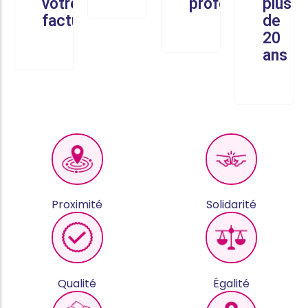
votre
professionnel
plus
facture
de
20
ans
Proximité
Solidarité
Qualité
Égalité