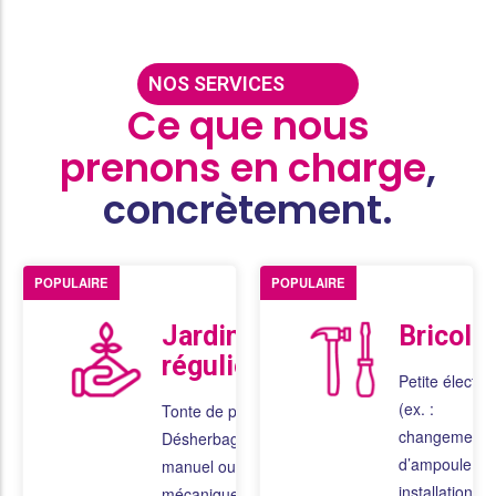
NOS SERVICES
Ce que nous
prenons en charge
,
concrètement.
POPULAIRE
POPULAIRE
Jardinage
Bricola
régulier
Petite électric
(ex. :
Tonte de pelouse
changement
Désherbage
d’ampoule,
manuel ou
installation de
mécanique