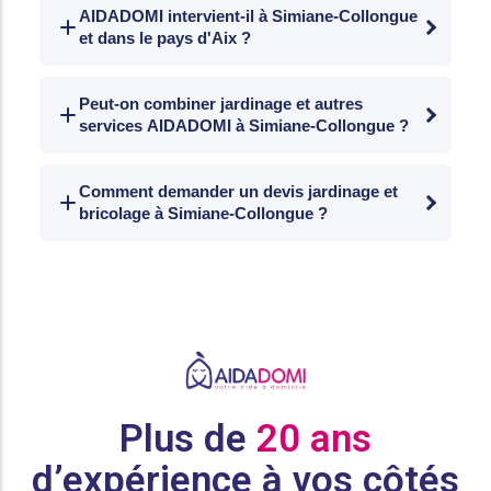
services à la personne. Avec l'Avance
AIDADOMI intervient-il à Simiane-Collongue
et dans le pays d'Aix ?
Immédiate, déduction directe sur chaque
facture : le client ne paie que le reste à
Oui. Jardinage et bricolage à Simiane-
charge dès le premier mois.
Collongue et dans les communes voisines :
Peut-on combiner jardinage et autres
services AIDADOMI à Simiane-Collongue ?
Mimet, Gardanne, Bouc-Bel-Air, Cabriès, Les
Pennes-Mirabeau et Septèmes-les-Vallons.
Oui. Réseau multi-services : jardinage,
bricolage, ménage, garde d'enfants, aide
Comment demander un devis jardinage et
bricolage à Simiane-Collongue ?
aux personnes âgées, accompagnement
handicap et téléassistance auprès d'un
Contactez AIDADOMI par téléphone ou via
interlocuteur unique.
aidadomi.fr. Devis personnalisé sous 48 h
détaillant le coût avant et après crédit
d'impôt.
Plus de
20 ans
d’expérience à vos côtés