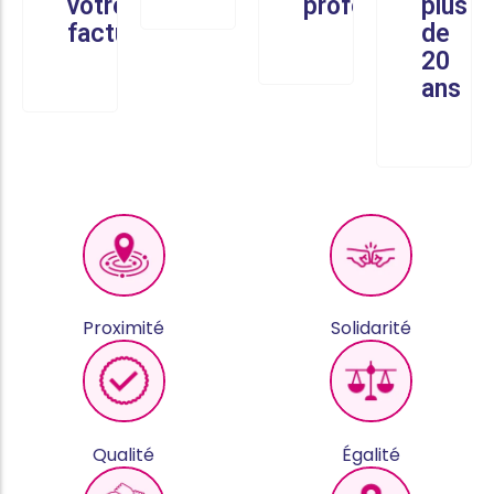
votre
professionnel
plus
facture
de
20
ans
Proximité
Solidarité
Qualité
Égalité