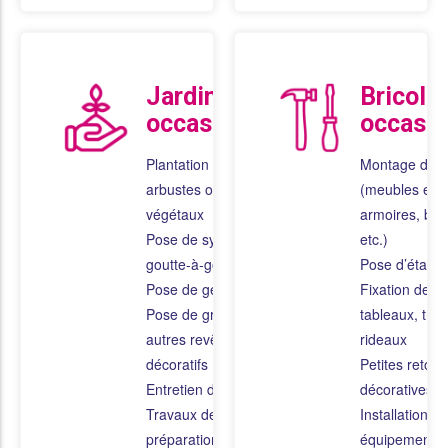
Jardinage
Bricola
occasionnel
occasio
Plantation de fleurs,
Montage de 
arbustes ou
(meubles en k
végétaux
armoires, bur
Pose de système de
etc.)
goutte-à-goutte
Pose d’étagè
Pose de géotextile
Fixation de mi
Pose de gravier ou
tableaux, trin
autres revêtements
rideaux
décoratifs
Petites retou
Entretien de piscine
décoratives
Travaux de
Installation de
préparation ou
équipements