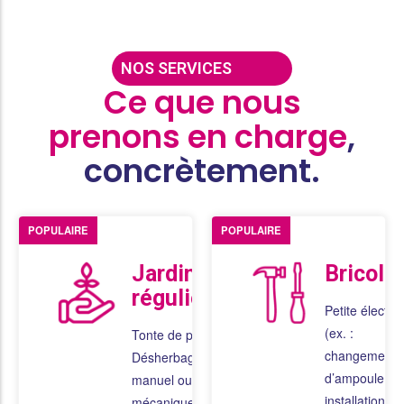
NOS SERVICES
Ce que nous
prenons en charge
,
concrètement.
POPULAIRE
POPULAIRE
Jardinage
Bricola
régulier
Petite électric
(ex. :
Tonte de pelouse
changement
Désherbage
d’ampoule,
manuel ou
installation de
mécanique