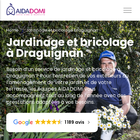
Home
Jardinage et bricolage Draguignan
Ménage à domicile & Repassage
Jardinage et bricolage
Garde d’enfants
à Draguignan
Jardinage & Bricolage
Aide aux personnes âgées
Besoin d’un service de jardinage et bricolage à
Accompagnement du handicap
Draguignan ? Pour l’entretien de vos extérieurs ou
l’aménagement de votre jardin et de votre
Téléassistance
terrasse, les équipes AIDADOMI vous
accompagnent tout au long de l’année avec des
prestations adaptées à vos besoins.
1 189 avis