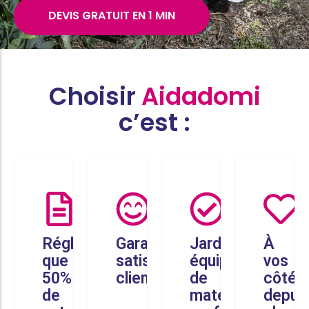
DEVIS GRATUIT EN 1 MIN
Choisir
Aidadomi
c’est :
Réglez
Garantie
Jardiniers
À
que
satisfaction
équipés
vos
50%
client
de
côtés
de
matériel
depui