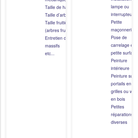
lampe ou
Taille de haies
interrupteur
Taille d’arbustes
Petite
Taille fruitière
maçonnerie
(arbres fruitiers)
Pose de
Entretien des
carrelage en
massifs
petite surface
etc...
Peinture
intérieure
Peinture sur
portails en fer
grilles ou vole
en bois
Petites
réparations
diverses