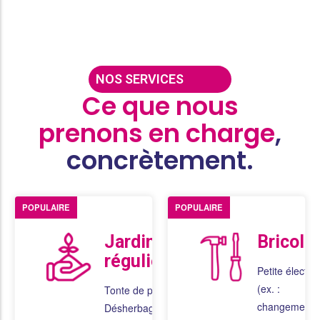
NOS SERVICES
Ce que nous
prenons en charge
,
concrètement.
POPULAIRE
POPULAIRE
Jardinage
Bricola
régulier
Petite électric
(ex. :
Tonte de pelouse
changement
Désherbage