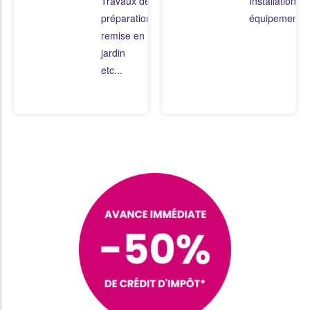
Travaux de
Installation de
préparation ou
équipements
remise en état du
jardin
etc...