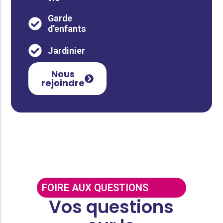
Garde
d’enfants
Jardinier
Nous
rejoindre
FOIRE AUX QUESTIONS
Vos questions