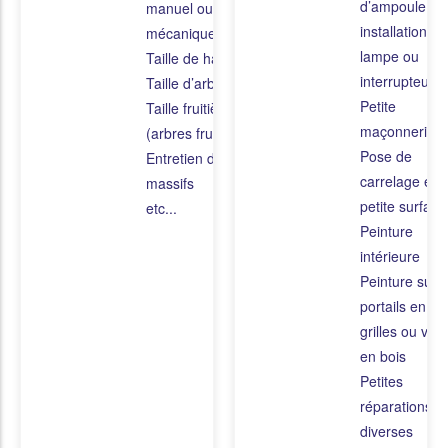
d’ampoule,
manuel ou
installation de
mécanique
lampe ou
Taille de haies
interrupteur
Taille d’arbustes
Petite
Taille fruitière
maçonnerie
(arbres fruitiers)
Pose de
Entretien des
carrelage en
massifs
petite surface
etc...
Peinture
intérieure
Peinture sur
portails en fer
grilles ou vole
en bois
Petites
réparations
diverses