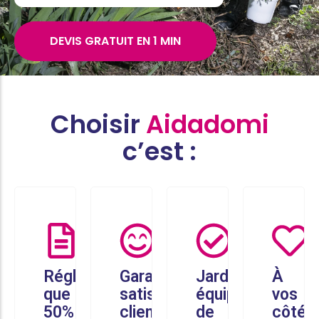
DEVIS GRATUIT EN 1 MIN
Choisir
Aidadomi
c’est :
Réglez
Garantie
Jardiniers
À
que
satisfaction
équipés
vos
50%
client
de
côtés