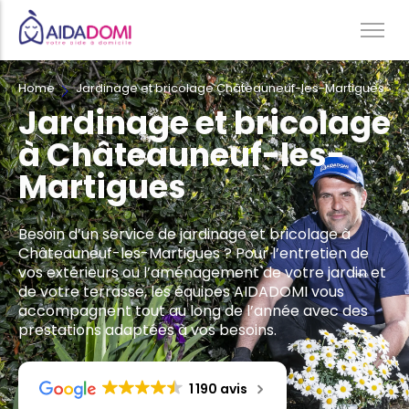
Home
Jardinage et bricolage Châteauneuf-les-Martigues
Ménage à domicile & Repassage
Jardinage et bricolage
Garde d’enfants
à Châteauneuf-les-
Jardinage & Bricolage
Martigues
Aide aux personnes âgées
Accompagnement du handicap
Besoin d’un service de jardinage et bricolage à
Téléassistance
Châteauneuf-les-Martigues ? Pour l’entretien de
vos extérieurs ou l’aménagement de votre jardin et
de votre terrasse, les équipes AIDADOMI vous
accompagnent tout au long de l’année avec des
prestations adaptées à vos besoins.
1 190 avis