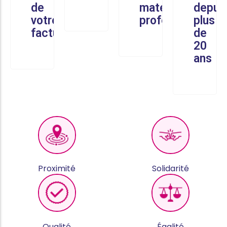
de
matériel
depui
votre
professionnel
plus
facture
de
20
ans
Proximité
Solidarité
Qualité
Égalité