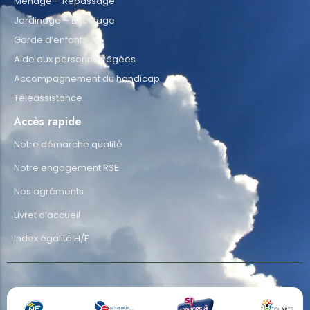
Ménage – Repassage
Jardinage – Bricolage
Garde d’enfants
Aide aux personnes âgées
Accompagnement du handicap
Téléassistance
Accès rapide
Notre démarche qualité
Notre engagement RSE
Nos agréments
Livret d’accueil
Index égalité H/F