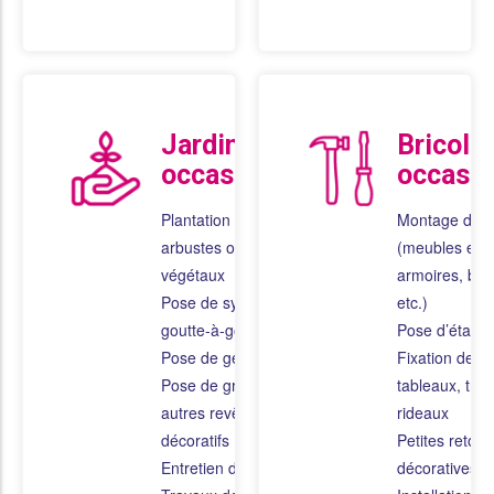
Jardinage
Bricola
occasionnel
occasio
Plantation de fleurs,
Montage de 
arbustes ou
(meubles en k
végétaux
armoires, bur
Pose de système de
etc.)
goutte-à-goutte
Pose d’étagè
Pose de géotextile
Fixation de mi
Pose de gravier ou
tableaux, trin
autres revêtements
rideaux
décoratifs
Petites retou
Entretien de piscine
décoratives