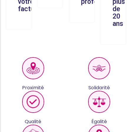
votre
professionnel
plus
facture
de
20
ans
Proximité
Solidarité
Qualité
Égalité