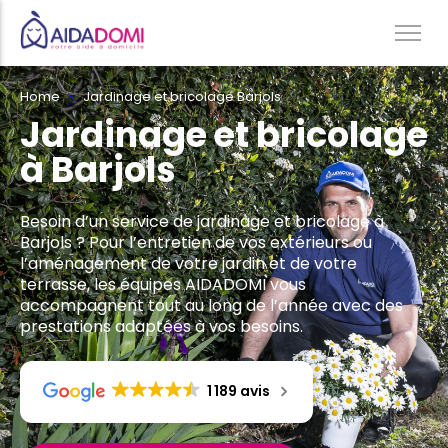
Home
Jardinage et bricolage Barjols
Ménage à domicile & Repassage
Jardinage et bricolage
Garde d’enfants
à Barjols
Jardinage & Bricolage
Aide aux personnes âgées
Besoin d’un service de jardinage et bricolage à
Accompagnement du handicap
Barjols ? Pour l’entretien de vos extérieurs ou
l’aménagement de votre jardin et de votre
Téléassistance
terrasse, les équipes AIDADOMI vous
accompagnent tout au long de l’année avec des
prestations adaptées à vos besoins.
1 189 avis