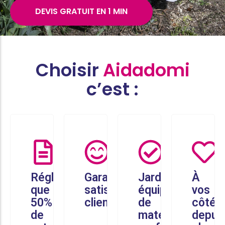
DEVIS GRATUIT EN 1 MIN
Choisir
Aidadomi
c’est :
Réglez
Garantie
Jardiniers
À
que
satisfaction
équipés
vos
50%
client
de
côtés
de
matériel
depui