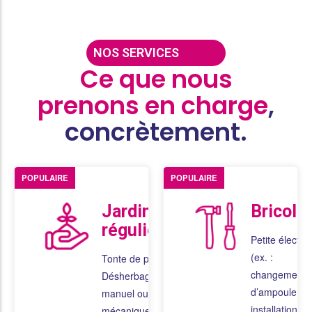
NOS SERVICES
Ce que nous
prenons en charge
,
concrètement.
POPULAIRE
POPULAIRE
Jardinage
Bricola
régulier
Petite électric
(ex. :
Tonte de pelouse
changement
Désherbage
d’ampoule,
manuel ou
installation de
mécanique