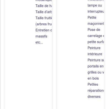
lampe ou
Taille de haies
interrupteur
Taille d’arbustes
Petite
Taille fruitière
maçonnerie
(arbres fruitiers)
Pose de
Entretien des
carrelage en
massifs
petite surface
etc...
Peinture
intérieure
Peinture sur
portails en fer
grilles ou vole
en bois
Petites
réparations
diverses