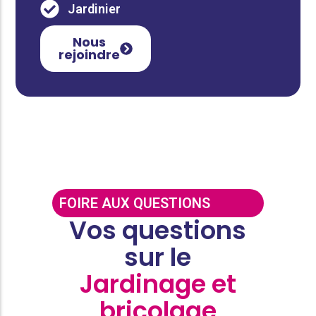
Jardinier
Nous
rejoindre
FOIRE AUX QUESTIONS
Vos questions
sur le
Jardinage et
bricolage