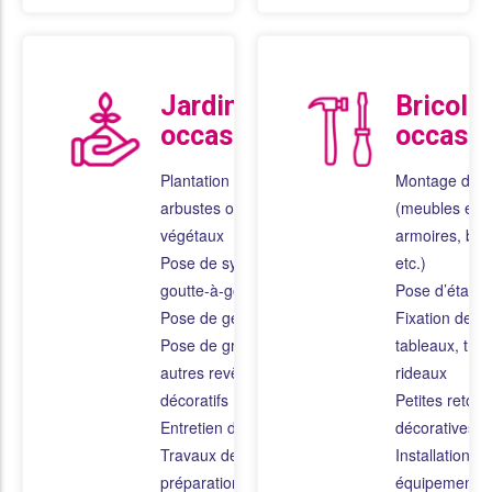
Jardinage
Bricola
occasionnel
occasio
Plantation de fleurs,
Montage de 
arbustes ou
(meubles en k
végétaux
armoires, bur
Pose de système de
etc.)
goutte-à-goutte
Pose d’étagè
Pose de géotextile
Fixation de mi
Pose de gravier ou
tableaux, trin
autres revêtements
rideaux
décoratifs
Petites retou
Entretien de piscine
décoratives
Travaux de
Installation de
préparation ou
équipements