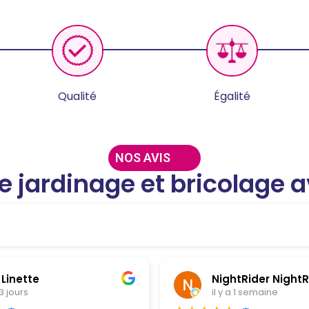
Qualité
Égalité
NOS AVIS
 le jardinage et bricolage 
 Linette
NightRider NightR
 3 jours
il y a 1 semaine