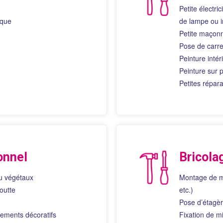
Petite électri
d’accompagnement à l’ext
sont essentiels à mon bie
ique
de lampe ou i
ma qualité de vie.
Petite maçonn
MERCI
Pose de carre
Peinture intér
Peinture sur p
Petites répara
onnel
Bricola
ou végétaux
Montage de me
outte
etc.)
Pose d’étagè
tements décoratifs
Fixation de mi