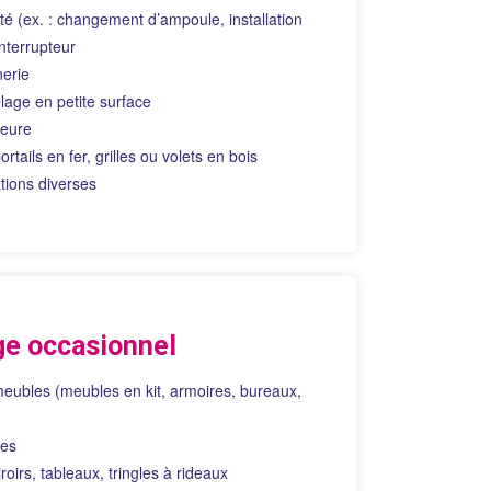
cité (ex. : changement d’ampoule, installation
érieur, qui
n-être et à
nterrupteur
erie
lage en petite surface
ieure
ortails en fer, grilles ou volets en bois
tions diverses
ge occasionnel
ubles (meubles en kit, armoires, bureaux,
res
roirs, tableaux, tringles à rideaux