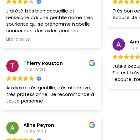
J'ai été très bien accueillie et
Très bon ac
renseigné par une gentille dame très
écoute. J
souriante qui se prénomme Isabelle
concernant des aides pour ma
maman. Le premier contact est
Lire la suite
Ann
toujours très important et il a été
il y a
très chaleureux et humain.
Thierry Roustan
Julie s oc
il y a 1 mois
Elle est trè
l'écoute, tou
Auxiliaire très gentille, très attentive,
très professionnel. Je recommande à
toute personne
Aline Peyron
il y a 2 mois