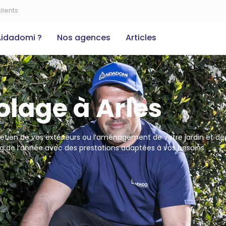
lients
Aidadomi ?
Nos agences
Articles
olage à Arles
ntretien de vos extérieurs ou l’aménagement de votre jardin et de
 de l’année avec des prestations adaptées à vos besoins.