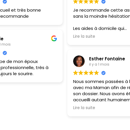
cueil et très bonne
Je recommande cette ass
e recommande
sans la moindre hésitation
Les aides à domicile qui
m’accompagnent sont to
Lire la suite
ie
grande gentillesse, très
 1 mois
professionnelles, efficace
toujours à l’écoute. Je pr
Esther Fontaine
les nommer, car l’équipe 
cupe de mon époux
il y a 1 mois
chacune apporte son série
s professionnelle, très à
bienveillance et son impli
jours le sourire.
quotidien.
Nous sommes passées à 
avec ma Maman afin de ré
Un grand merci égalemen
son dossier. Nous avons é
responsable, Monsieur Duc
accueilli autant humaine
est une personne exceptio
professionnellement. Per
Toujours disponible, humai
Lire la suite
chaleureuses à l'écoute 
compréhensif et réactif, il
conseil et rassurantes.
systématiquement des so
Djamila est la personne q
pour répondre à mes beso