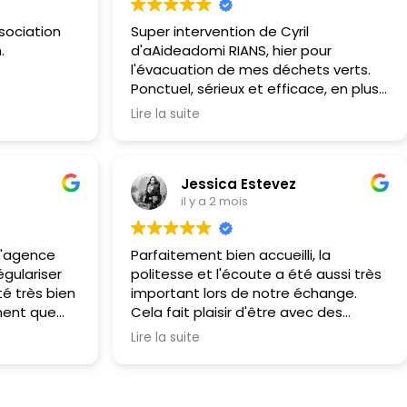
ociation
Super intervention de Cyril
.
d'aAideadomi RIANS, hier pour
l'évacuation de mes déchets verts.
Ponctuel, sérieux et efficace, en plus
utes d’une
d'être très sympathique. Travail
Lire la suite
soigné et rapide, je recommande
s et
sans hésiter !
éfère ne pas
Jessica Estevez
évolue, mais
il y a 2 mois
ux, sa
cation au
l'agence
Parfaitement bien accueilli, la
gulariser
politesse et l'écoute a été aussi très
t au
té très bien
important lors de notre échange.
astaing, qui
ment que
Cela fait plaisir d'être avec des
nnelle.
sonnes
personnes qui savent prendre du
n,
Lire la suite
de bon
temps pour nous.
 trouve
lutions
ui s'occupe
ins,