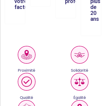
votre
professionnel
plus
facture
de
20
ans
Proximité
Solidarité
Qualité
Égalité