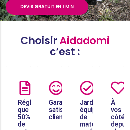
DEVIS GRATUIT EN 1 MIN
Choisir
Aidadomi
c’est :
Réglez
Garantie
Jardiniers
À
que
satisfaction
équipés
vos
50%
client
de
côtés
de
matériel
depui