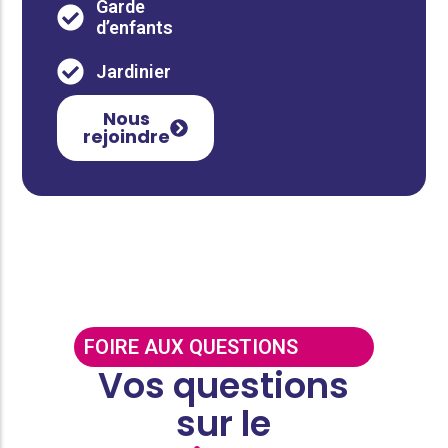
Garde
d’enfants
Jardinier
Nous
rejoindre
FOIRE AUX QUESTIONS
Vos questions
sur le