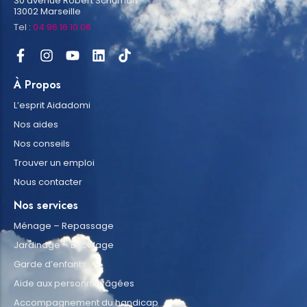
30 avenue Robert Schuman
13002 Marseille
Tel :
04 96 16 10 06
À Propos
L’esprit Aidadomi
Nos aides
Nos conseils
Trouver un emploi
Nous contacter
Nos services
Ménage – Repassage
Jardinage – Bricolage
Garde d’enfants
Aide aux personnes âgées
Accompagnement du handicap