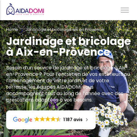
Home
Jardinage et bricolage aix en Provence
Ménage à domicile & Repassage
Jardinage et bricolage
Garde d’enfants
à Aix-en-Provence
Jardinage & Bricolage
Aide aux personnes âgées
Besoin d’un service de jardinage et bricolage à Aix-
Accompagnement du handicap
en-Provence ? Pour l’entretien de vos extérieurs ou
l’aménagement de votre jardin et de votre
Téléassistance
terrasse, les équipes AIDADOMI vous
accompagnent tout au long de l’année avec des
prestations adaptées à vos besoins.
1 187 avis