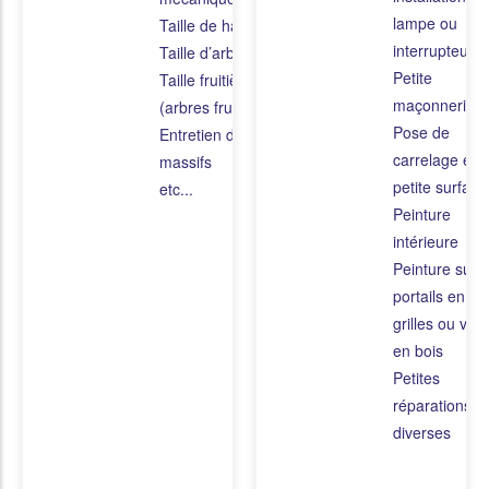
lampe ou
Taille de haies
interrupteur
Taille d’arbustes
Petite
Taille fruitière
maçonnerie
(arbres fruitiers)
Pose de
Entretien des
carrelage en
massifs
petite surface
etc...
Peinture
intérieure
Peinture sur
portails en fer
grilles ou vole
en bois
Petites
réparations
diverses