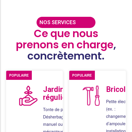
NOS SERVICES
Ce que nous
prenons en charge
,
concrètement.
POPULAIRE
POPULAIRE
Jardinage
Bricola
régulier
Petite électric
(ex. :
Tonte de pelouse
changement
Désherbage
d’ampoule,
manuel ou
installation de
mécanique