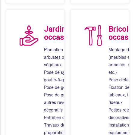
Jardinage
Bricola
occasionnel
occasio
Plantation de fleurs,
Montage de 
arbustes ou
(meubles en k
végétaux
armoires, bur
Pose de système de
etc.)
goutte-à-goutte
Pose d’étagè
Pose de géotextile
Fixation de mi
Pose de gravier ou
tableaux, trin
autres revêtements
rideaux
décoratifs
Petites retou
Entretien de piscine
décoratives
Travaux de
Installation de
préparation ou
équipements