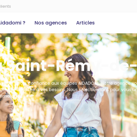
lients
Aidadomi ?
Nos agences
Articles
 à Saint-Rémy-de
vence, faites confiance aux équipes AIDADOMI. Notre agence v
omicile adaptée à vos besoins. Nous sélectionnons pour vous u
 démarches.