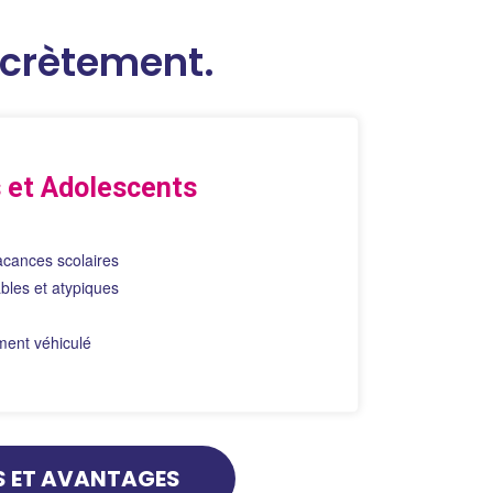
ncrètement.
 et Adolescents
acances scolaires
ables et atypiques
ent véhiculé
S ET AVANTAGES