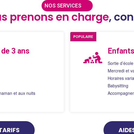
NOS SERVICES
s prenons en charge
, co
POPULAIRE
 de 3 ans
Enfants
Sortie d’école
Mercredi et v
Horaires vari
Babysitting
 maman et aux nuits
Accompagnem
TARIFS
AIDE