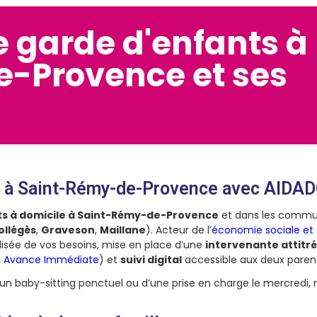
e garde d'enfants à
-Provence et ses
le à Saint-Rémy-de-Provence avec AIDA
ts à domicile à Saint-Rémy-de-Provence
et dans les commune
ollégès
,
Graveson
,
Maillane
). Acteur de l’
économie sociale et 
alisée de vos besoins, mise en place d’une
intervenante attitré
,
Avance Immédiate
) et
suivi digital
accessible aux deux paren
d’un baby-sitting ponctuel ou d’une prise en charge le mercre