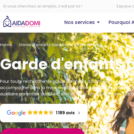
Si vous cherchez un emploi, c’est par ici !
Espace c
Nos services
Pourquoi 
Home
Garde d’enfants Saint Rémy de Provence
Garde d'enfants
Pour toute recherche de garde d’enfants à Saint-Rémy-de-Pro
accompagne dans la mise en place d’une solution de garde à d
auxiliaire parentale qualifiée, afin de vous simplifier toutes vos
1 189 avis