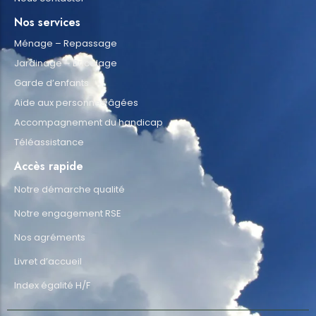
Nos services
Ménage – Repassage
Jardinage – Bricolage
Garde d’enfants
Aide aux personnes âgées
Accompagnement du handicap
Téléassistance
Accès rapide
Notre démarche qualité
Notre engagement RSE
Nos agréments
Livret d’accueil
Index égalité H/F