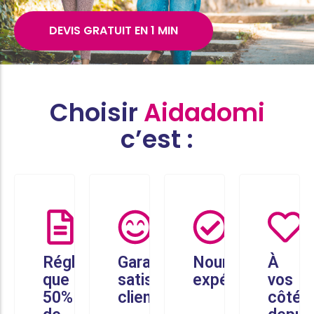
DEVIS GRATUIT EN 1 MIN
Choisir
Aidadomi
c’est :
Réglez
Garantie
Nounous
À
que
satisfaction
expérimentées
vos
50%
client
côtés