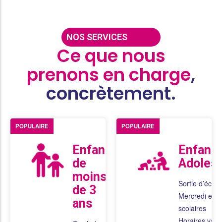
NOS SERVICES
Ce que nous
prenons en charge
,
concrètement.
POPULAIRE
POPULAIRE
Enfants
Enfants
de
Adoles
moins
Sortie d’école
de 3
Mercredi et 
ans
scolaires
Horaires varia