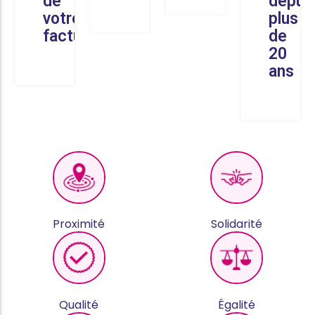
de
depui
votre
plus
facture
de
20
ans
Proximité
Solidarité
Qualité
Égalité