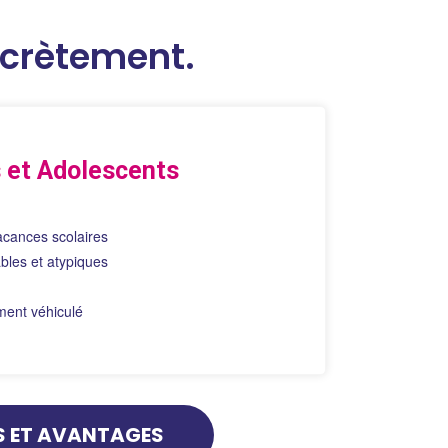
ncrètement.
 et Adolescents
acances scolaires
ables et atypiques
ent véhiculé
S ET AVANTAGES