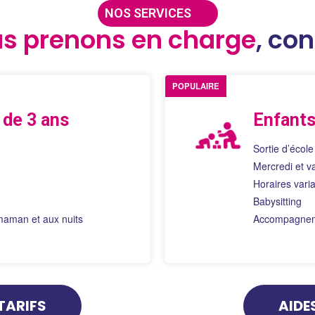
NOS SERVICES
s prenons en charge
, co
POPULAIRE
 de 3 ans
Enfants
Sortie d’école
Mercredi et v
Horaires vari
Babysitting
 maman et aux nuits
Accompagnem
TARIFS
AIDE