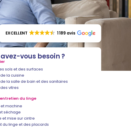
EXCELLENT
1 189 avis
 avez-vous besoin ?
ier
es sols et des surfaces
de la cuisine
de la salle de bain et des sanitaires
des vitres
entretien du linge
e et machine
et séchage
et mise sur cintre
du linge et des placards