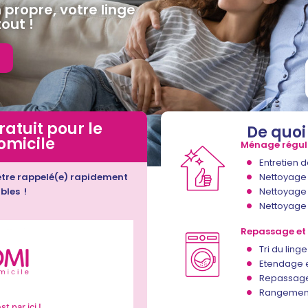
propre, votre linge
out !
atuit pour le
De quoi
omicile
Ménage régul
Entretien d
Nettoyage 
 être rappelé(e) rapidement
Nettoyage 
bles !
Nettoyage 
Repassage et 
Tri du ling
Etendage 
Repassage 
Rangement 
t par ici !