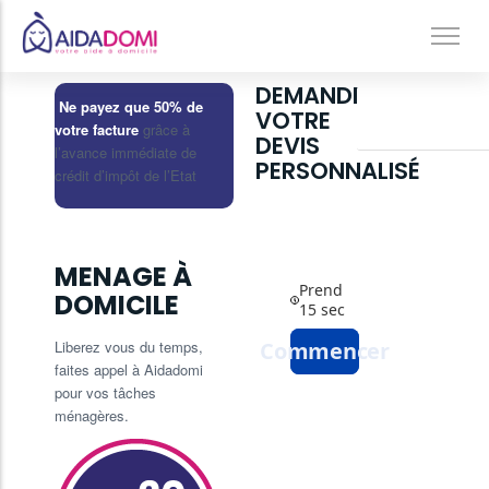
DEMANDEZ
Ménage à domicile & Repassage
Ne payez que 50% de
Etre
VOTRE
rappelé
votre facture
grâce à
DEVIS
Garde d’enfants
l’avance immédiate de
PERSONNALISÉ
crédit d’impôt de l’Etat
Jardinage & Bricolage
Aide aux personnes âgées
Accompagnement du handicap
MENAGE À
Téléassistance
DOMICILE
Liberez vous du temps,
faites appel à Aidadomi
pour vos tâches
ménagères.