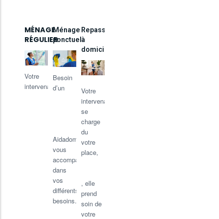
MÉNAGE
Ménage
Repassage
RÉGULIER
ponctuel
à
domicile
Votre
Besoin
intervenante
s’adapte
d’un
Votre
en
coup
intervenante
fonction
de
se
de vos
pouce
charge
besoins
ponctuellement
,
du
repassage
à
et de
Aidadomi
votre
vos
vous
place,
adapte
priorités
accompagne
sa
pour le
dans
prestation
ménage
vos
, elle
de
différents
prend
votre
besoins.
soin de
intérieur.
votre