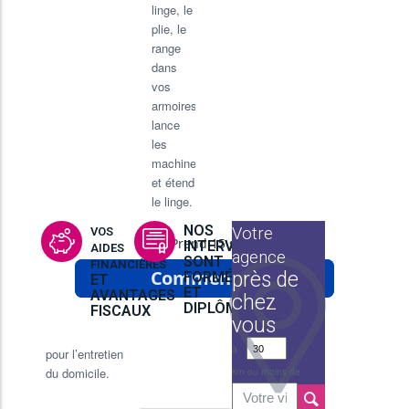
linge, le
plie, le
range
dans
vos
armoires,
lance
les
machines,
et étend
le linge.
NOS
Votre
VOS
INTERVENANTES
AIDES
agence
SONT
FINANCIÈRES
près de
FORMÉES
ET
ET
AVANTAGES
chez
DIPLÔMÉES
FISCAUX
vous
à
pour l’entretien
du domicile.
km ou moins de
En savoir
plus