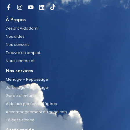
À Propos
L’esprit Aidadomi
Nos aides
Nos conseils
Trouver un emploi
Nous contacter
Nos services
Ménage – Repassage
Jardinage – Bricolage
Garde d’enfants
Aide aux personnes âgées
Accompagnement du handicap
Téléassistance
Accès rapide