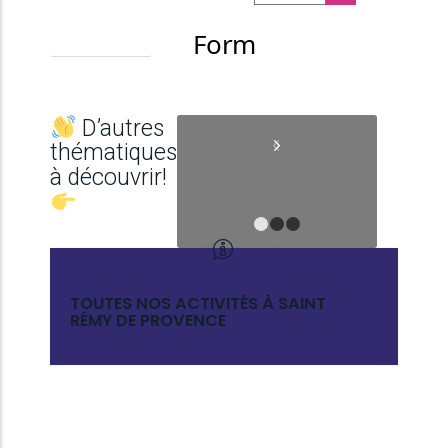
En savoir
plus
D’autres
thématiques
à découvrir!
1
2
3
Précédent
Suivant
TOUTES NOS ACTIVITÉS À SAINT
RÉMY DE PROVENCE