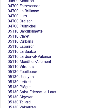
04600 Montfort
04700 Entrevennes
04700 La Brillanne
04700 Lurs
04700 Oraison
04700 Puimichel
05110 Barcillonnette
05110 Claret
05110 Curbans
05110 Esparron
05110 La Saulce
05110 Lardier-et-Valença
05110 Monêtier-Allemont
05110 Vitrolles
05130 Fouillouse
05130 Jarjayes
05130 Lettret
05130 Piégut
05130 Saint-Étienne-le-Laus
05130 Sigoyer
05130 Tallard
05130 Valserres