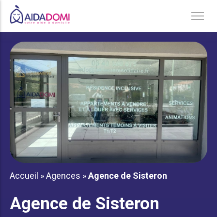
Ménage à domicile & Repassage
Garde d’enfants
Jardinage & Bricolage
Aide aux personnes âgées
Accompagnement du handicap
Téléassistance
Accueil
»
Agences
»
Agence de Sisteron
Agence de Sisteron