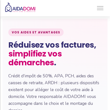
Ménage à domicile & Repassage
Garde d’enfants
VOS AIDES ET AVANTAGES
Jardinage & Bricolage
Réduisez vos factures,
Aide aux personnes âgées
simplifiez vos
Accompagnement du handicap
démarches
.
Téléassistance
Crédit d'impôt de 50%, APA, PCH, aides des
caisses de retraite, ARDH : plusieurs dispositifs
existent pour alléger le coût de votre aide à
domicile. Votre responsable AIDADOMI vous
accompagne dans le choix et le montage du