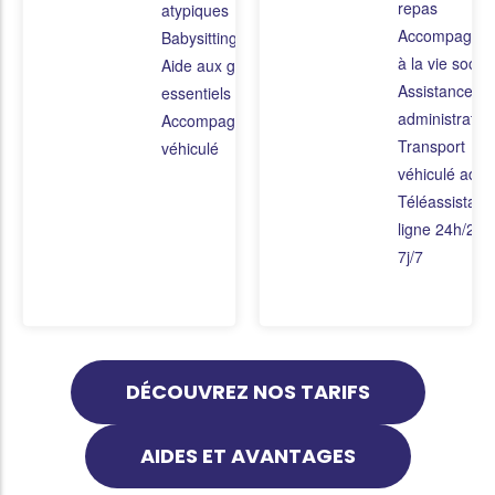
repas
atypiques
Accompagne
Babysitting
à la vie social
Aide aux gestes
Assistance
essentiels de la vie
administrative
Accompagnement
Transport
véhiculé
véhiculé adap
Téléassistanc
ligne 24h/24 e
7j/7
DÉCOUVREZ NOS TARIFS
AIDES ET AVANTAGES