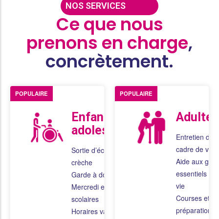
NOS SERVICES
Ce que nous
prenons en charge
,
concrètement.
POPULAIRE
POPULAIRE
Enfants et
Adultes
adolescents
Entretien du
cadre de vie
Sortie d’école et
Aide aux gest
crèche
essentiels de 
Garde à domicile
vie
Mercredi et vacances
Courses et
scolaires
préparation d
Horaires variables et