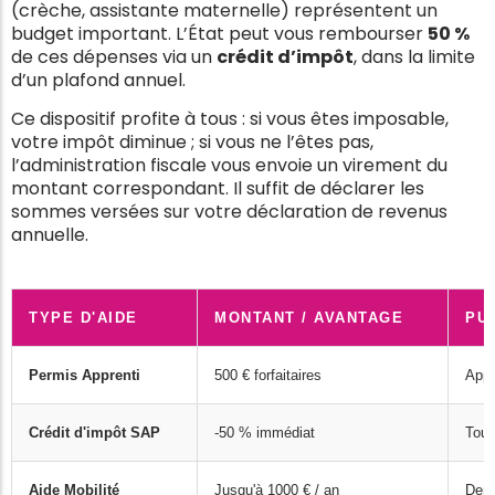
(crèche, assistante maternelle) représentent un
budget important. L’État peut vous rembourser
50 %
de ces dépenses via un
crédit d’impôt
, dans la limite
d’un plafond annuel.
Ce dispositif profite à tous : si vous êtes imposable,
votre impôt diminue ; si vous ne l’êtes pas,
l’administration fiscale vous envoie un virement du
montant correspondant. Il suffit de déclarer les
sommes versées sur votre déclaration de revenus
annuelle.
TYPE D'AIDE
MONTANT / AVANTAGE
PU
Permis Apprenti
500 € forfaitaires
Appr
Crédit d'impôt SAP
-50 % immédiat
Tous
Aide Mobilité
Jusqu'à 1000 € / an
Dema