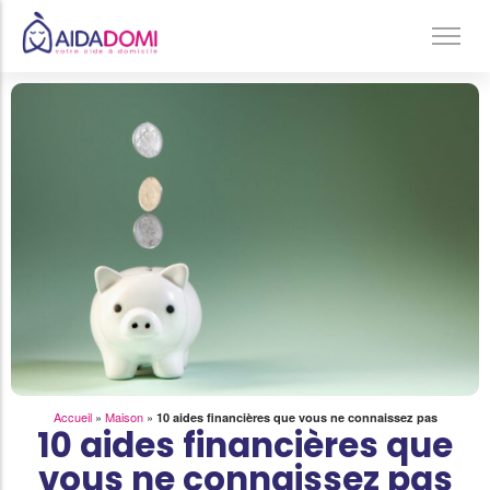
Ménage à domicile & Repassage
Garde d’enfants
Jardinage & Bricolage
Aide aux personnes âgées
Accompagnement du handicap
Téléassistance
Accueil
»
Maison
»
10 aides financières que vous ne connaissez pas
10 aides financières que
vous ne connaissez pas